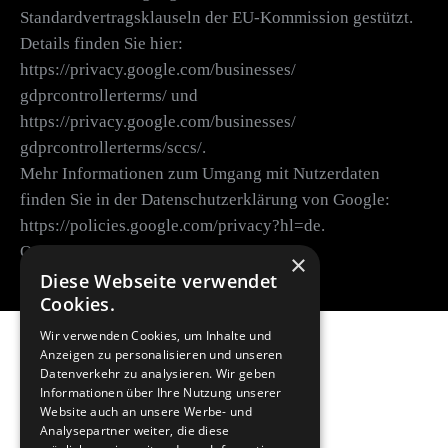
Standardvertragsklauseln der EU-Kommission gestützt.
Details finden Sie hier:
https://privacy.google.com/businesses/
gdprcontrollerterms/ und
https://privacy.google.com/businesses/
gdprcontrollerterms/sccs/.
Mehr Informationen zum Umgang mit Nutzerdaten
finden Sie in der Datenschutzerklärung von Google:
https://policies.google.com/privacy?hl=de.
Quelle:
×
https://www.e-recht24.de
Diese Webseite verwendet
Cookies.
Brämer & Company GmbH
Wir verwenden Cookies, um Inhalte und
Anzeigen zu personalisieren und unseren
Datenverkehr zu analysieren. Wir geben
Bettinastrasse 30
Informationen über Ihre Nutzung unserer
D-60325 Frankfurt am Main
Website auch an unsere Werbe- und
Germany
Analysepartner weiter, die diese