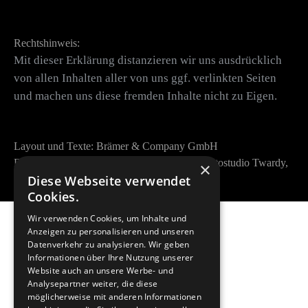
Rechtshinweis:
Mit dieser Erklärung distanzieren wir uns ausdrücklich
von allen Inhalten aller von uns ggf. verlinkten Seiten
und machen uns diese fremden Inhalte nicht zu Eigen.
Layout und Texte: Brämer & Company GmbH
Fotos: www.istockphoto.com / Incomedia / Fotostudio Twardy,
×
Diese Webseite verwendet
Andernach
Cookies.
Brämer & Company GmbH
Wir verwenden Cookies, um Inhalte und
Anzeigen zu personalisieren und unseren
Datenverkehr zu analysieren. Wir geben
Bettinastrasse 30
Informationen über Ihre Nutzung unserer
D-60325 Frankfurt am Main
Website auch an unsere Werbe- und
Germany
Analysepartner weiter, die diese
Phone: +49(0)69/97461360
möglicherweise mit anderen Informationen